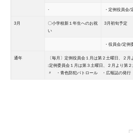
-
・定例役員会/
3月
〇小学校新１年生へのお祝
3月初旬予定
い
・役員会/定例
通年
〔毎月〕定例役員会１月は第２土曜日、２月
:定例委員会１月は第３土曜日、２月より第
〃 ・青色防犯パトロール ・広報誌の発行