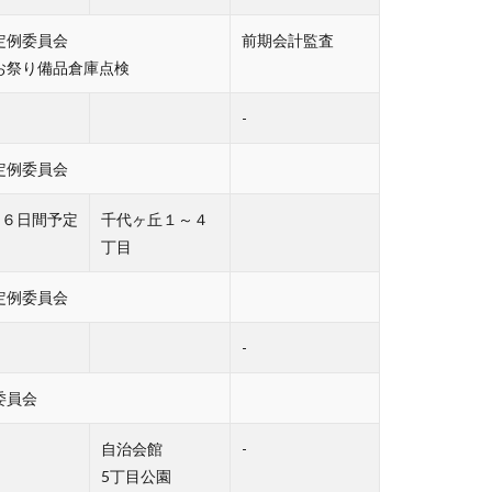
定例委員会
前期会計監査
お祭り備品倉庫点検
-
定例委員会
６日間予定
千代ヶ丘１～４
丁目
定例委員会
-
委員会
自治会館
-
5丁目公園