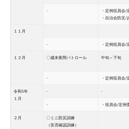
-
・定例役員会/
・自治会防災/
１１月
-
・定例役員会/
１２月
〇歳末夜間パトロール
中旬～下旬 
-
・定例役員会/
令和5年
-
-
１月
-
・役員会/定例
２月
〇ミニ防災訓練
（安否確認訓練）