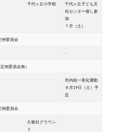
）
千代ヶ丘小学校
千代ヶ丘子ども文
化センター催し参
加
７月（土）
定例委員会
-
（定例委員会無）
市内統一美化運動
９月19日（土）予
定
定例委員会
久敬社グラウン
ド