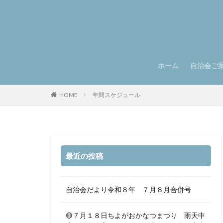
ホーム
自治会ご
自治会と
自治会組
自治会役
有楽自治
自治会役
有楽自治
HOME
年間スケジュール
最近の投稿
自治会だより令和８年 ７月８月合併号
🔴７月１８日ちよがおかなつまつり 雨天中