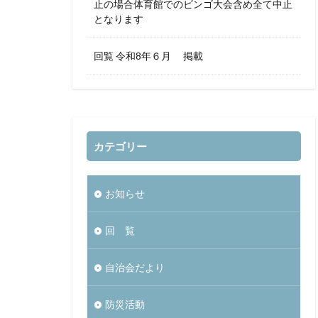
止の場合体育館でのビンゴ大会含め全て中止
となります
回覧 令和8年６月 掲載
カテゴリー
お知らせ
回 覧
自治会だより
防災活動