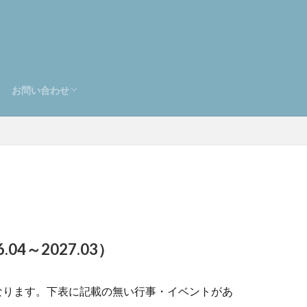
お問い合わせ
紹介
案内
申込書＆会館予約/照会システム利
・照会システム（予約システム）
お問合せ入力画面
アル（PDF）
ージへ
4～2027.03）
なります。下表に記載の無い行事・イベントがあ