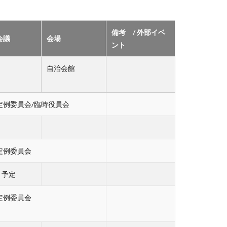
備考 / 外部イベ
会議
会場
ント
）
自治会館
定例委員会/臨時役員会
定例委員会
）予定
定例委員会