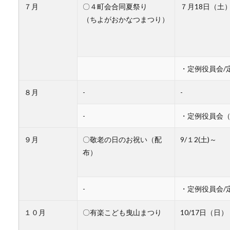
７月
〇４町会合同夏祭り
７月18日（土
（ちよがおかなつまつり）
・定例役員会/
８月
-
-
-
・定例役員会
９月
〇敬老の日のお祝い（配
9/１2(土)～
布）
-
・定例役員会/
１０月
〇有楽こども曳山まつり
10/17日（日）