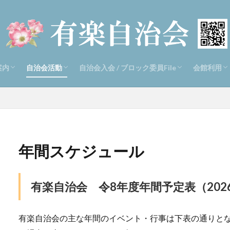
案内
自治会活動
自治会入会 / ブロック委員File
会館利用
地域の紹介
織と関連活動
員の活動 Ⅱ
会エリアマップ
員名
会規約・個人情報取り扱いルール
年間スケジュール
防災活動
防犯活動
お祭り・イベント
環境美化活動（千代ヶ丘公園 、ゴミ収集、
同好会 各活動・日時会費紹介 、同好会規
ひまわり会
自治会活動と入会のご案内と入会希望届け
自治会ブロック委員向け各種ダウンロード書
会館のご
会館利用
会館利用
会館利用
リサイクル活動）
約添付
式案内 Ⅷ（PDF版/Word版/EXCEL版）
用マニュ
リンクペ
年間スケジュール
有楽自治会 令8年度年間予定表（2026.0
有楽自治会の主な年間のイベント・行事は下表の通りと