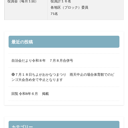
役員会（毎月１回）
役員計１６名
各地区（ブロック）委員
71名
最近の投稿
自治会だより令和８年 ７月８月合併号
🔴７月１８日ちよがおかなつまつり 雨天中止の場合体育館でのビ
ンゴ大会含め全て中止となります
回覧 令和8年６月 掲載
カテゴリー